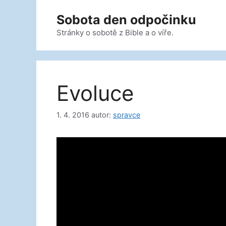
Přeskočit
Sobota den odpočinku
na
obsah
Stránky o sobotě z Bible a o víře.
Evoluce
1. 4. 2016
autor:
spravce