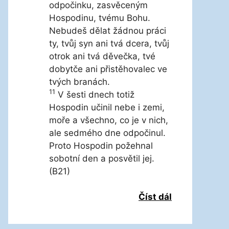
odpočinku, zasvěceným
Hospodinu, tvému Bohu.
Nebudeš dělat žádnou práci
ty, tvůj syn ani tvá dcera, tvůj
otrok ani tvá děvečka, tvé
dobytče ani přistěhovalec ve
tvých branách.
11
V šesti dnech totiž
Hospodin učinil nebe i zemi,
moře a všechno, co je v nich,
ale sedmého dne odpočinul.
Proto Hospodin požehnal
sobotní den a posvětil jej.
(B21)
Číst dál