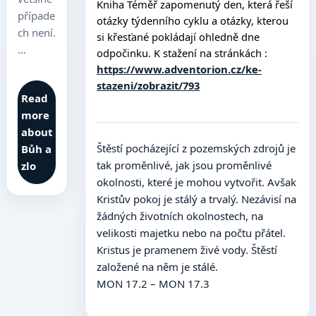
Kniha Téměř zapomenutý den, která řeší
případe
otázky týdenního cyklu a otázky, kterou
ch není.
si křesťané pokládají ohledně dne
…
odpočinku. K stažení na stránkách :
https://www.adventorion.cz/ke-
stazeni/zobrazit/793
Read
more
about
Štěstí pocházející z pozemských zdrojů je
Bůh a
tak proměnlivé, jak jsou proměnlivé
zlo
okolnosti, které je mohou vytvořit. Avšak
Kristův pokoj je stálý a trvalý. Nezávisí na
žádných životních okolnostech, na
velikosti majetku nebo na počtu přátel.
Kristus je pramenem živé vody. Štěstí
založené na něm je stálé.
MON 17.2 – MON 17.3