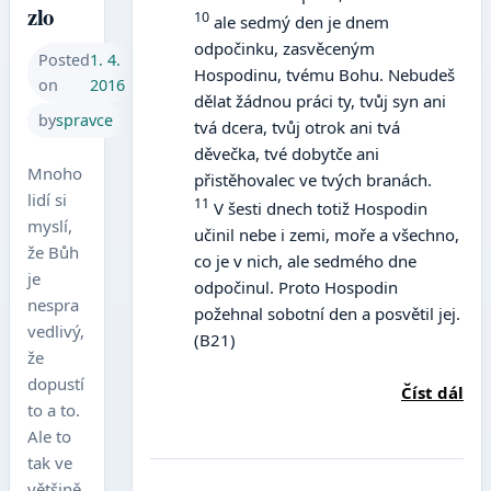
zlo
10
ale sedmý den je dnem
odpočinku, zasvěceným
Posted
1. 4.
Hospodinu, tvému Bohu. Nebudeš
on
2016
dělat žádnou práci ty, tvůj syn ani
by
spravce
tvá dcera, tvůj otrok ani tvá
děvečka, tvé dobytče ani
Mnoho
přistěhovalec ve tvých branách.
lidí si
11
V šesti dnech totiž Hospodin
myslí,
učinil nebe i zemi, moře a všechno,
že Bůh
co je v nich, ale sedmého dne
je
odpočinul. Proto Hospodin
nespra
požehnal sobotní den a posvětil jej.
vedlivý,
(B21)
že
dopustí
Číst dál
to a to.
Ale to
tak ve
většině