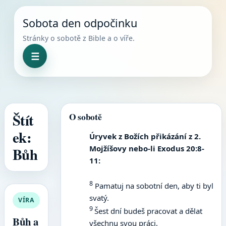
Skip to content
Sobota den odpočinku
Stránky o sobotě z Bible a o víře.
☰
Menu
Štít
O sobotě
ek:
Úryvek z Božích přikázání z 2.
Mojžíšovy nebo-li Exodus 20:8-
Bůh
11:
8
Pamatuj na sobotní den, aby ti byl
svatý.
VÍRA
9
Šest dní budeš pracovat a dělat
Bůh a
všechnu svou práci,