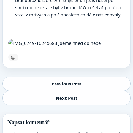
brát obrazně s určitým smyslem. I Ježíš nešel po
smrti do nebe, ale byl v hrobu. K Otci šel až po té co
vstal z mrtvých a po činnostech co dále následovaly.
Navigace pro příspěvek
Previous Post
Next Post
Napsat komentář