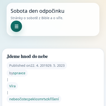
Skip to content
Sobota den odpočinku
Stránky o sobotě z Bible a o víře.
☰
Menu
Jdeme hned do nebe
Published on
22. 4. 2019
29. 5. 2023
by
spravce
|
Víra
|
nebe
očistec
peklo
smrt
vzkříšení