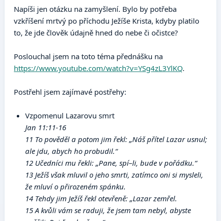
Napíši jen otázku na zamyšlení. Bylo by potřeba
vzkříšení mrtvý po příchodu Ježíše Krista, kdyby platilo
to, že jde člověk údajně hned do nebe či očistce?
Poslouchal jsem na toto téma přednášku na
https://www.youtube.com/watch?v=YSg4zL3YlKQ
.
Postřehl jsem zajímavé postřehy:
Vzpomenul Lazarovu smrt
Jan 11:11-16
11 To pověděl a potom jim řekl: „Náš přítel Lazar usnul;
ale jdu, abych ho probudil.“
12 Učedníci mu řekli: „Pane, spí–li, bude v pořádku.“
13 Ježíš však mluvil o jeho smrti, zatímco oni si mysleli,
že mluví o přirozeném spánku.
14 Tehdy jim Ježíš řekl otevřeně: „Lazar zemřel.
15 A kvůli vám se raduji, že jsem tam nebyl, abyste