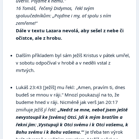
uvěřili. Pojďme k němu.“
16 Tomáš, řečený Didymos, řekl svým
spoluučedníkům: „Pojďme i my, ať spolu s ním
zemřeme!“
Dále v textu Lazara nevolá, aby sešel z nebe či
očistce, ale z hrobu.
Dalším příkladem byl sám Ježíš Kristus v pátek umřel,
v sobotu odpočíval v hrobě a v neděli vstal z
mrtvých.
Lukáš 23:43 [Ježíš] mu řekl: „Amen, pravím ti, dnes
budeš se mnou v ráji.“ Mnozí poukazují na to, že
budeme hned v ráji. Nicméně jak verš Jan 20:17
zmiňuje
Ježíš jí řekl:
„Nedrž se mne, neboť jsem ještě
nevystoupil ke [svému] Otci. Jdi k mým bratřím a
řekni jim: ‚Vystupuji k Otci svému i k Otci vašemu, k
Bohu svému i k Bohu vašemu.’“
Je třeba ten výrok